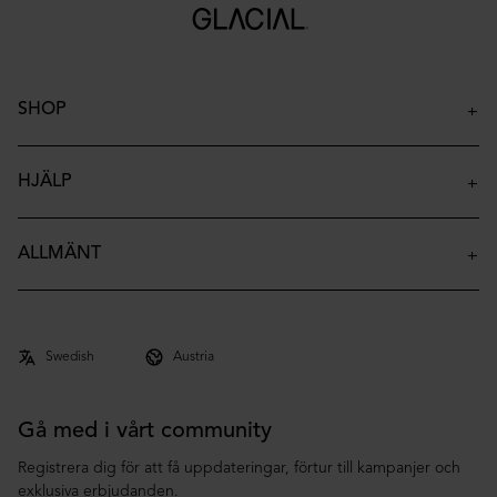
SHOP
Isolerade Flaskor
Isolerade Termosmuggar
HJÄLP
Isolerade Barnflaskor
Kontakt
Accessoarer
FAQ
ALLMÄNT
Archive
Leverans
Om oss
Returer & Reklamationer
Co-brand
Villkor
Integritetspolicy
Gå med i vårt community
Registrera dig för att få uppdateringar, förtur till kampanjer och
exklusiva erbjudanden.