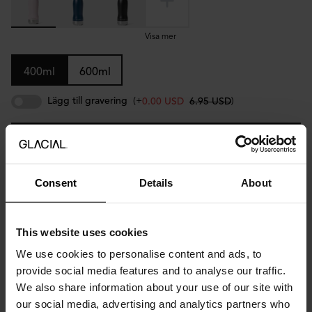
Visa mer
400ml
600ml
Lägg till gravering
(+
)
0.00 USD
6.95 USD
Lägg i varukorg
Consent
Details
About
Beskrivning
This website uses cookies
Den isolerade flaskan Matte Pink 400ml är framtagen för enkel
och pålitlig användning under hela dagen. Tillverkad i rostfritt stål
We use cookies to personalise content and ads, to
håller den drycken kall i upp till 24 timmar och varm i upp till 12.
provide social media features and to analyse our traffic.
Den passar för både varma och kalla drycker och är smidig att ta
We also share information about your use of our site with
med under dagens alla aktiviteter.
our social media, advertising and analytics partners who