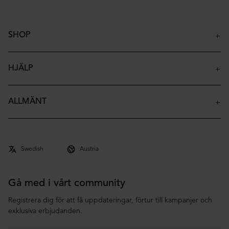
SHOP
Isolerade Flaskor
Isolerade Termosmuggar
HJÄLP
Isolerade Barnflaskor
Kontakt
Accessoarer
FAQ
ALLMÄNT
Archive
Leverans
Om oss
Returer & Reklamationer
Co-brand
Villkor
Integritetspolicy
Gå med i vårt community
Registrera dig för att få uppdateringar, förtur till kampanjer och
exklusiva erbjudanden.