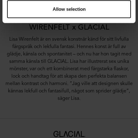
Banana Boogie.”
Allow selection
WIRENFELT x GLACIAL
Lisa Wirenfelt är en svensk konstnär känd för sitt livfulla
färgspråk och lekfulla fantasi. Hennes konst är full av
glädje, känsla och spontanitet – och nu har hon tagit med
samma känsla till GLACIAL. Lisa har illustrerat sex unika
mönster, var och ett kombinerat med färgstarka flaskor,
lock och handtag för att skapa den perfekta balansen
mellan kontrast och harmoni. ”Jag ville att designen skulle
kännas lekfull och fantasifull, något som sprider glädje”,
säger Lisa.