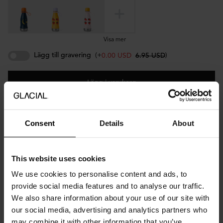
Visa mer
Lägg till gravering
(+
)
0.00 USD
6.95 USD
Lägg i varukorg
Consent
Details
About
Beskrivning
Designad av Wirenfelt för GLACIAL.
This website uses cookies
Möt Banana Boogie – flaskan som vet hur man har roligt. Den
We use cookies to personalise content and ads, to
rosa flaskan har ett orange lock och orange handtag. Tillverkad av
provide social media features and to analyse our traffic.
slitstarkt 18/8 rostfritt stål och fri från BPA och gifter, håller den
We also share information about your use of our site with
drycken kall i upp till 24 timmar eller varm i upp till 12. Lätt att
our social media, advertising and analytics partners who
hålla för små händer, Banana Boogie är redo för alla äventyr – från
may combine it with other information that you’ve
lekplatsen till picknicken.