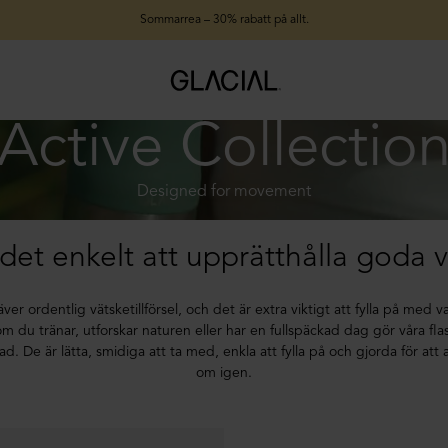
Sommarrea – 30% rabatt på allt.
Active Collectio
Designed for movement
det enkelt att upprätthålla goda 
kräver ordentlig vätsketillförsel, och det är extra viktigt att fylla på med 
 du tränar, utforskar naturen eller har en fullspäckad dag gör våra flas
tad. De är lätta, smidiga att ta med, enkla att fylla på och gjorda för a
om igen.