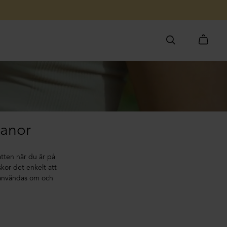
n
vanor
vatten när du är på
kor det enkelt att
tt användas om och