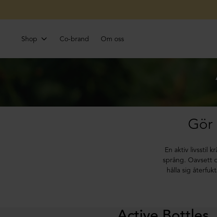
Shop
Co-brand
Om oss
Gör 
En aktiv livsstil 
språng. Oavsett om
hålla sig återfuk
Active Bottles