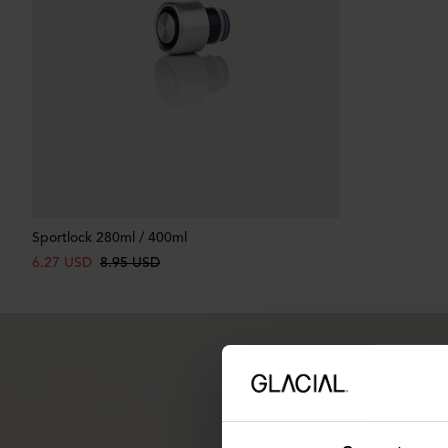
Sportlock 280ml / 400ml
6.27 USD
8.95 USD