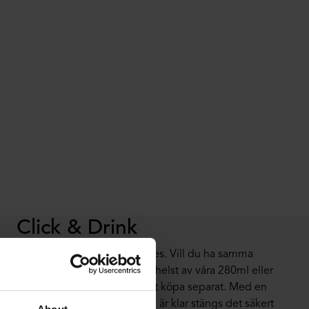
Click & Drink
 ingår med alla våra Active Bottles. Vill du ha samma
 design? Uppgradera vilken som helst av våra 280ml eller
a mångsidiga lock, som finns att köpa separat. Med en
nas locket smidigt, och när du är klar stängs det säkert