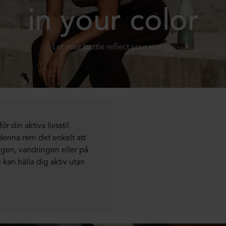
in your color
Let your bottle reflect your energy
 din aktiva livsstil.
denna rem det enkelt att
ngen, vandringen eller på
kan hålla dig aktiv utan