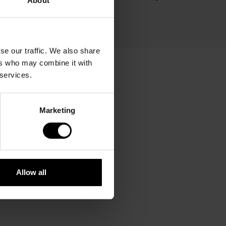
About
för att förhindra läckage.
KÖP NU
se our traffic. We also share
ers who may combine it with
 services.
Marketing
Allow all