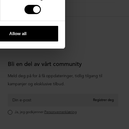
Allow all
Bli en del av vårt community
Meld deg på for å få oppdateringer, tidlig tilgang til
kampanjer og eksklusive tilbud.
Registrer deg
Ja, jeg godkjenner
Personvernerklæring