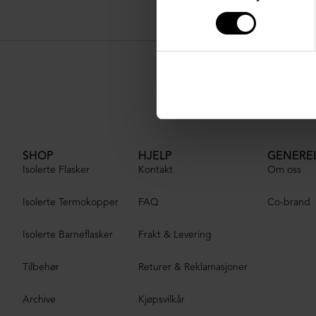
SHOP
HJELP
GENERE
Isolerte Flasker
Kontakt
Om oss
Isolerte Termokopper
FAQ
Co-brand
Isolerte Barneflasker
Frakt & Levering
Tilbehør
Returer & Reklamasjoner
Archive
Kjøpsvilkår