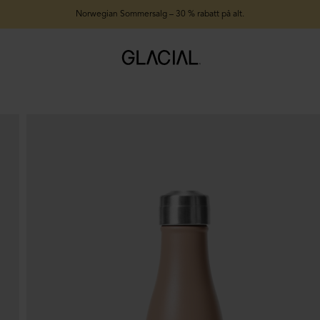
Norwegian Sommersalg – 30 % rabatt på alt.