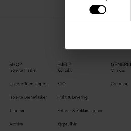
SHOP
HJELP
GENERE
Isolerte Flasker
Kontakt
Om oss
Isolerte Termokopper
FAQ
Co-brand
Isolerte Barneflasker
Frakt & Levering
Tilbehør
Returer & Reklamasjoner
Archive
Kjøpsvilkår