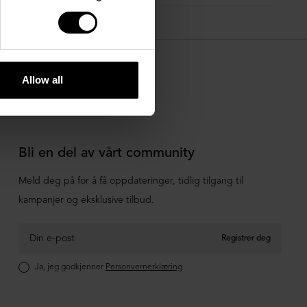
Allow all
Bli en del av vårt community
Meld deg på for å få oppdateringer, tidlig tilgang til
kampanjer og eksklusive tilbud.
Registrer deg
Ja, jeg godkjenner
Personvernerklæring