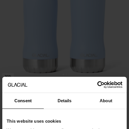
20%
Perfect Set - Sky Blue
70.95 USD
49.67 USD
Consent
Details
About
Prishistorik
This website uses cookies