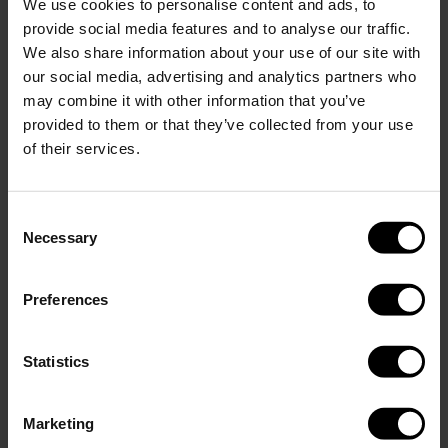
We use cookies to personalise content and ads, to
provide social media features and to analyse our traffic.
We also share information about your use of our site with
Visa mer
our social media, advertising and analytics partners who
Lägg till gravering
(+
)
0.00 USD
6.95 USD
may combine it with other information that you’ve
provided to them or that they’ve collected from your use
Lägg i varukorg
of their services.
Consent
Necessary
Selection
Beskrivning
OBS: När du väljer gravering för detta set kommer båda
produkterna att graveras med samma text.
Preferences
Perfect Set Matte Sky Blue innehåller en 400ml GLACIAL-flaska
och en 350ml termosmugg. Båda produkterna är tillverkade i
Statistics
18/8 rostfritt stål och fria från BPA och toxiner.
Flaskan håller drycken kall i upp till 24 timmar och varm i upp till
Marketing
12. Termosmuggen håller drycken varm i upp till 6 timmar och