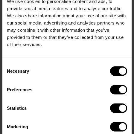
We use cookies to personalise content and ads, to
provide social media features and to analyse our traffic.
We also share information about your use of our site with
Visa mer
our social media, advertising and analytics partners who
Lägg till gravering
(+
)
0.00 USD
6.95 USD
may combine it with other information that you’ve
provided to them or that they’ve collected from your use
Lägg i varukorg
of their services.
Consent
Necessary
Selection
Beskrivning
OBS: När du väljer gravering för detta set kommer båda
produkterna att graveras med samma text.
Preferences
Perfect Set Matte Sage Green innehåller en 400ml GLACIAL-
flaska och en 350ml termosmugg. Båda produkterna är
Statistics
tillverkade i 18/8 rostfritt stål och fria från BPA och toxiner.
Flaskan håller drycken kall i upp till 24 timmar och varm i upp till
Marketing
12. Termosmuggen håller drycken varm i upp till 6 timmar och