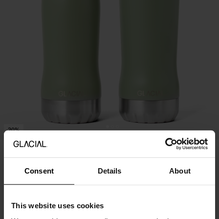
20%
Perfect Set - Sage Green
70.95 USD
49.67 USD
Consent
Details
About
Prishistorik
This website uses cookies