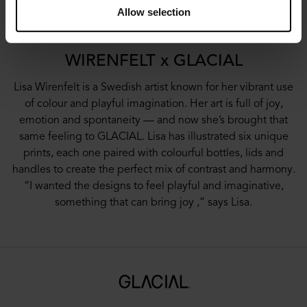
little taste of summer adventure.”
Allow selection
WIRENFELT x GLACIAL
Lisa Wirenfelt is a Swedish artist known for her vibrant use
of colour and playful imagination. Her art is full of joy,
emotion and spontaneity — and now she’s brought that
same feeling to GLACIAL. Lisa has illustrated six unique
prints, each one paired with colourful bottles, lids and
handles to create the perfect mix of contrast and harmony.
“I wanted the designs to feel playful and imaginative,
something that can bring joy ,” says Lisa.