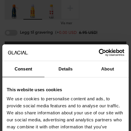
Vis mer
Legg til gravering
(+
)
0.00 USD
6.95 USD
Utsolgt
Consent
Details
About
Beskrivelse
Designed by Wirenfelt for GLACIAL.
This website uses cookies
We use cookies to personalise content and ads, to
Meet Very Berry — bursting with colour and happiness. The
provide social media features and to analyse our traffic.
yellow bottle comes with a lavender lid and lavender bottle
handle. Made of durable 18/8 stainless steel and free from BPA
We also share information about your use of our site with
and toxins, it keeps drinks cold for up to 24 hours and hot for up
our social media, advertising and analytics partners who
to 12. Lightweight and easy to hold for little hands, Very Berry
may combine it with other information that you’ve
adds a touch of sunshine to every day.