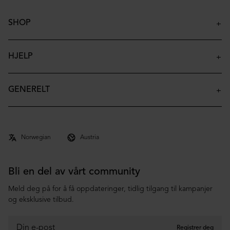
SHOP
Isolerte Flasker
Isolerte Termokopper
HJELP
Isolerte Barneflasker
Kontakt
Tilbehør
FAQ
GENERELT
Archive
Frakt & Levering
Om oss
Returer & Reklamasjoner
Co-brand
Kjøpsvilkår
Personvernerklæring
Bli en del av vårt community
Meld deg på for å få oppdateringer, tidlig tilgang til kampanjer
og eksklusive tilbud.
Registrer deg